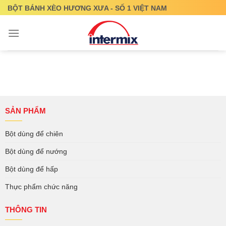
Skip
BỘT BÁNH XÈO HƯƠNG XƯA - SỐ 1 VIỆT NAM
to
content
SẢN PHẨM
Bột dùng để chiên
Bột dùng để nướng
Bột dùng để hấp
Thực phẩm chức năng
THÔNG TIN