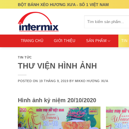
Skip
BỘT BÁNH XÈO HƯƠNG XƯA - SỐ 1 VIỆT NAM
to
content
Tìm
kiếm:
TRANG CHỦ
GIỚI THIỆU
SẢN PHẨM
TIN
TIN TỨC
THƯ VIỆN HÌNH ẢNH
POSTED ON
19 THÁNG 9, 2019
BY
MIKKO HƯƠNG XƯA
Hình ảnh kỷ niệm 20/10/2020