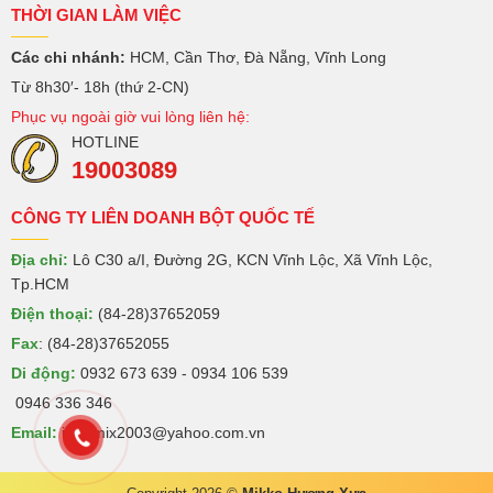
THỜI GIAN LÀM VIỆC
Các chi nhánh:
HCM, Cần Thơ, Đà Nẵng, Vĩnh Long
Từ 8h30′- 18h (thứ 2-CN)
Phục vụ ngoài giờ vui lòng liên hệ:
HOTLINE
19003089
CÔNG TY LIÊN DOANH BỘT QUỐC TẾ
Địa chỉ:
Lô C30 a/I, Đường 2G, KCN Vĩnh Lộc, Xã Vĩnh Lộc,
Tp.HCM
Điện thoại:
(84-28)37652059
Fax
: (84-28)37652055
Di động:
0932 673 639 - 0934 106 539
0946 336 346
Email:
intermix2003@yahoo.com.vn