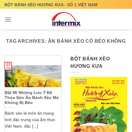
Skip
BỘT BÁNH XÈO HƯƠNG XƯA - SỐ 1 VIỆT NAM
to
content
TAG ARCHIVES:
ĂN BÁNH XÈO CÓ BÉO KHÔNG
BỘT BÁNH XÈO
23
HƯƠNG XƯA
Th4
Bật Mí Những Lưu Ý Để
Thỏa Sức Ăn Bánh Xèo Mà
Không Bị Béo
Bánh xèo là món ăn mang
tính đặc trưng của ẩm thực
Việt Nam, đặc [...]