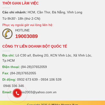
THỜI GIAN LÀM VIỆC
Các chi nhánh:
HCM, Cần Thơ, Đà Nẵng, Vĩnh Long
Từ 8h30′- 18h (thứ 2-CN)
Phục vụ ngoài giờ vui lòng liên hệ:
HOTLINE
19003089
CÔNG TY LIÊN DOANH BỘT QUỐC TẾ
Địa chỉ:
Lô C30 a/I, Đường 2G, KCN Vĩnh Lộc, Xã Vĩnh Lộc,
Tp.HCM
Điện thoại:
(84-28)37652059
Fax
: (84-28)37652055
Di động:
0932 673 639 - 0934 106 539
0946 336 346
Email:
intermix2003@yahoo.com.vn