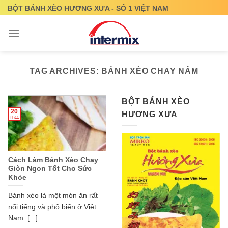
Skip
BỘT BÁNH XÈO HƯƠNG XƯA - SỐ 1 VIỆT NAM
to
content
TAG ARCHIVES:
BÁNH XÈO CHAY NẤM
BỘT BÁNH XÈO
20
HƯƠNG XƯA
Th11
Cách Làm Bánh Xèo Chay
Giòn Ngon Tốt Cho Sức
Khỏe
Bánh xèo là một món ăn rất
nổi tiếng và phổ biến ở Việt
Nam. [...]