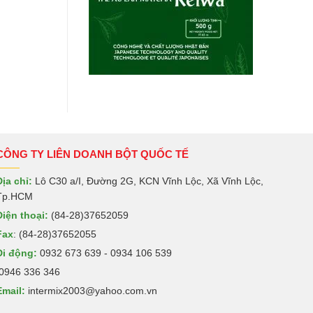
CÔNG TY LIÊN DOANH BỘT QUỐC TẾ
Địa chỉ:
Lô C30 a/I, Đường 2G, KCN Vĩnh Lộc, Xã Vĩnh Lộc,
Tp.HCM
Điện thoại:
(84-28)37652059
Fax
: (84-28)37652055
Di động:
0932 673 639 - 0934 106 539
0946 336 346
Email:
intermix2003@yahoo.com.vn