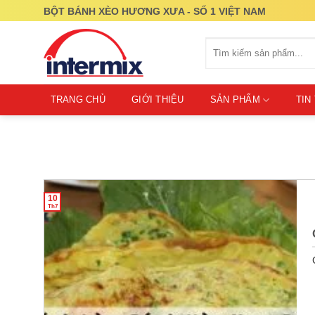
Skip
BỘT BÁNH XÈO HƯƠNG XƯA - SỐ 1 VIỆT NAM
to
content
Tìm
kiếm:
TRANG CHỦ
GIỚI THIỆU
SẢN PHẨM
TIN
10
Th7