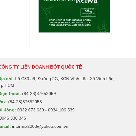
CÔNG TY LIÊN DOANH BỘT QUỐC TẾ
Địa chỉ:
Lô C30 a/I, Đường 2G, KCN Vĩnh Lộc, Xã Vĩnh Lộc,
Tp.HCM
Điện thoại:
(84-28)37652059
Fax
: (84-28)37652055
Di động:
0932 673 639 - 0934 106 539
0946 336 346
Email:
intermix2003@yahoo.com.vn