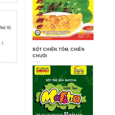
hú Vị
.]
BỘT CHIÊN TÔM, CHIÊN
CHUỐI