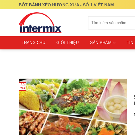
Skip
BỘT BÁNH XÈO HƯƠNG XƯA - SỐ 1 VIỆT NAM
to
content
Tìm
kiếm:
TRANG CHỦ
GIỚI THIỆU
SẢN PHẨM
TIN
30
Th3