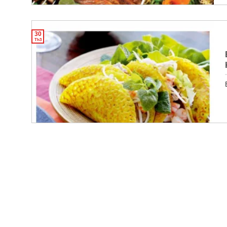
30
Th3