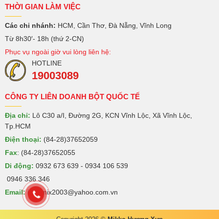
THỜI GIAN LÀM VIỆC
Các chi nhánh:
HCM, Cần Thơ, Đà Nẵng, Vĩnh Long
Từ 8h30′- 18h (thứ 2-CN)
Phục vụ ngoài giờ vui lòng liên hệ:
HOTLINE
19003089
CÔNG TY LIÊN DOANH BỘT QUỐC TẾ
Địa chỉ:
Lô C30 a/I, Đường 2G, KCN Vĩnh Lộc, Xã Vĩnh Lộc,
Tp.HCM
Điện thoại:
(84-28)37652059
Fax
: (84-28)37652055
Di động:
0932 673 639 - 0934 106 539
0946 336 346
Email:
intermix2003@yahoo.com.vn