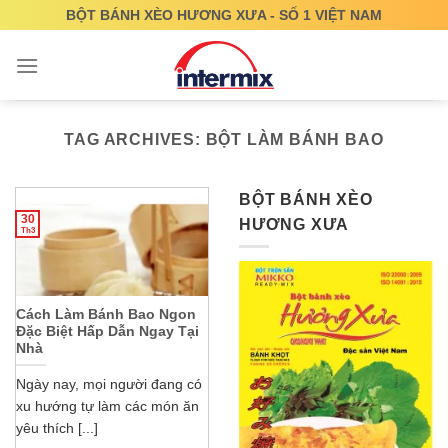
Skip
BỘT BÁNH XÈO HƯƠNG XƯA - SỐ 1 VIỆT NAM
to
content
TAG ARCHIVES:
BỘT LÀM BÁNH BAO
BỘT BÁNH XÈO
30
HƯƠNG XƯA
Th3
Cách Làm Bánh Bao Ngon
Đặc Biệt Hấp Dẫn Ngay Tại
Nhà
Ngày nay, mọi người đang có
xu hướng tự làm các món ăn
yêu thích [...]