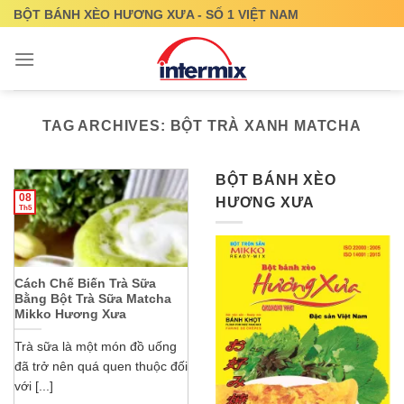
Skip
BỘT BÁNH XÈO HƯƠNG XƯA - SỐ 1 VIỆT NAM
to
content
TAG ARCHIVES:
BỘT TRÀ XANH MATCHA
BỘT BÁNH XÈO
08
HƯƠNG XƯA
Th5
Cách Chế Biến Trà Sữa
Bằng Bột Trà Sữa Matcha
Mikko Hương Xưa
Trà sữa là một món đồ uống
đã trở nên quá quen thuộc đối
với [...]