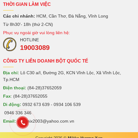
THỜI GIAN LÀM VIỆC
Các chi nhánh:
HCM, Cần Thơ, Đà Nẵng, Vĩnh Long
Từ 8h30′- 18h (thứ 2-CN)
Phục vụ ngoài giờ vui lòng liên hệ:
HOTLINE
19003089
CÔNG TY LIÊN DOANH BỘT QUỐC TẾ
Địa chỉ:
Lô C30 a/I, Đường 2G, KCN Vĩnh Lộc, Xã Vĩnh Lộc,
Tp.HCM
Điện thoại:
(84-28)37652059
Fax
: (84-28)37652055
Di động:
0932 673 639 - 0934 106 539
0946 336 346
Email:
intermix2003@yahoo.com.vn