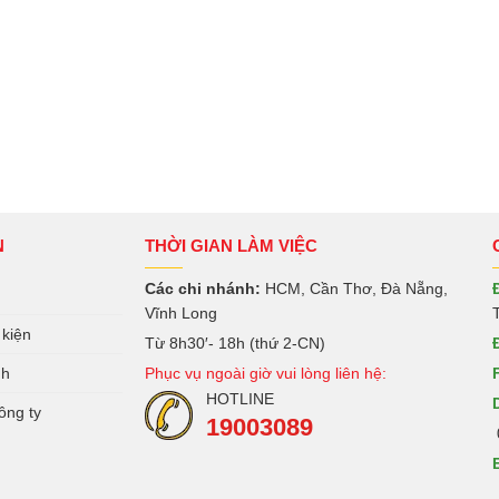
N
THỜI GIAN LÀM VIỆC
Các chi nhánh:
HCM, Cần Thơ, Đà Nẵng,
Vĩnh Long
 kiện
Từ 8h30′- 18h (thứ 2-CN)
nh
Phục vụ ngoài giờ vui lòng liên hệ:
HOTLINE
ông ty
19003089