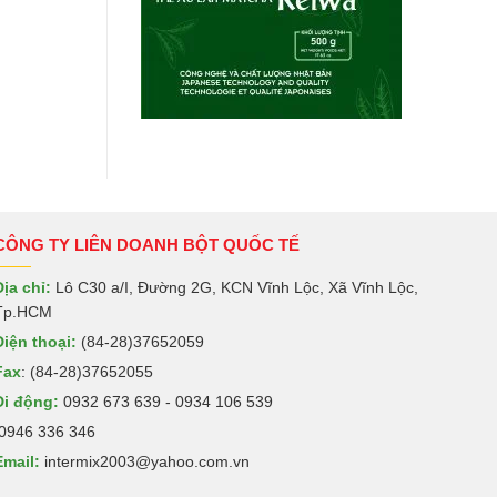
CÔNG TY LIÊN DOANH BỘT QUỐC TẾ
Địa chỉ:
Lô C30 a/I, Đường 2G, KCN Vĩnh Lộc, Xã Vĩnh Lộc,
Tp.HCM
Điện thoại:
(84-28)37652059
Fax
: (84-28)37652055
Di động:
0932 673 639 - 0934 106 539
0946 336 346
Email:
intermix2003@yahoo.com.vn