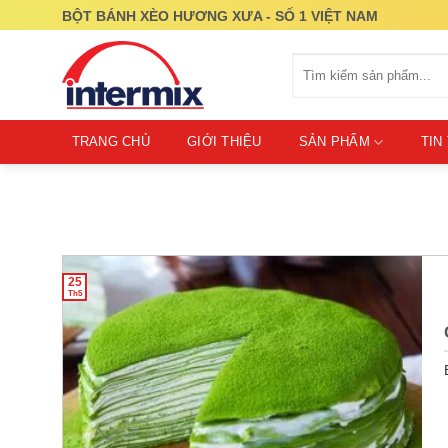
Skip
BỘT BÁNH XÈO HƯƠNG XƯA - SỐ 1 VIỆT NAM
to
content
Tìm
kiếm:
TRANG CHỦ
GIỚI THIỆU
SẢN PHẨM
TIN
25
Th5