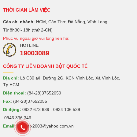
THỜI GIAN LÀM VIỆC
Các chi nhánh:
HCM, Cần Thơ, Đà Nẵng, Vĩnh Long
Từ 8h30′- 18h (thứ 2-CN)
Phục vụ ngoài giờ vui lòng liên hệ:
HOTLINE
19003089
CÔNG TY LIÊN DOANH BỘT QUỐC TẾ
Địa chỉ:
Lô C30 a/I, Đường 2G, KCN Vĩnh Lộc, Xã Vĩnh Lộc,
Tp.HCM
Điện thoại:
(84-28)37652059
Fax
: (84-28)37652055
Di động:
0932 673 639 - 0934 106 539
0946 336 346
Email:
intermix2003@yahoo.com.vn