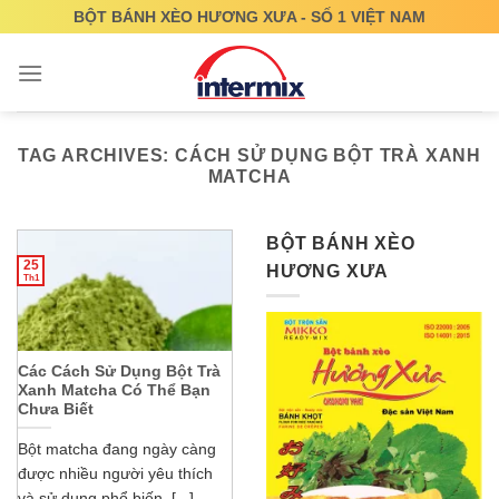
Skip
BỘT BÁNH XÈO HƯƠNG XƯA - SỐ 1 VIỆT NAM
to
content
TAG ARCHIVES:
CÁCH SỬ DỤNG BỘT TRÀ XANH
MATCHA
BỘT BÁNH XÈO
25
HƯƠNG XƯA
Th1
Các Cách Sử Dụng Bột Trà
Xanh Matcha Có Thể Bạn
Chưa Biết
Bột matcha đang ngày càng
được nhiều người yêu thích
và sử dụng phổ biến. [...]