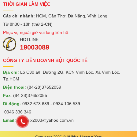
THỜI GIAN LÀM VIỆC
Các chi nhánh:
HCM, Cần Thơ, Đà Nẵng, Vĩnh Long
Từ 8h30′- 18h (thứ 2-CN)
Phục vụ ngoài giờ vui lòng liên hệ:
HOTLINE
19003089
CÔNG TY LIÊN DOANH BỘT QUỐC TẾ
Địa chỉ:
Lô C30 a/I, Đường 2G, KCN Vĩnh Lộc, Xã Vĩnh Lộc,
Tp.HCM
Điện thoại:
(84-28)37652059
Fax
: (84-28)37652055
Di động:
0932 673 639 - 0934 106 539
0946 336 346
Email:
intermix2003@yahoo.com.vn