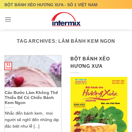
Skip
BỘT BÁNH XÈO HƯƠNG XƯA - SỐ 1 VIỆT NAM
to
content
TAG ARCHIVES:
LÀM BÁNH KEM NGON
BỘT BÁNH XÈO
31
HƯƠNG XƯA
Th10
Các Bước Làm Không Thể
Thiếu Để Có Chiếc Bánh
Kem Ngon
Nhắc đến bánh kem, mọi
người sẽ nghĩ đến những dịp
đặc biệt như lễ [...]