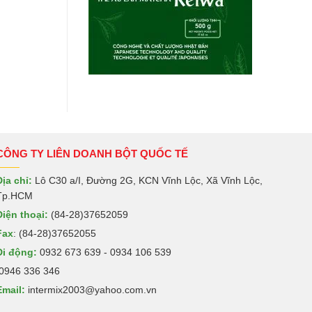
CÔNG TY LIÊN DOANH BỘT QUỐC TẾ
Địa chỉ:
Lô C30 a/I, Đường 2G, KCN Vĩnh Lộc, Xã Vĩnh Lộc,
Tp.HCM
Điện thoại:
(84-28)37652059
Fax
: (84-28)37652055
Di động:
0932 673 639 - 0934 106 539
0946 336 346
Email:
intermix2003@yahoo.com.vn