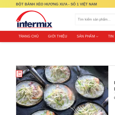
Skip
BỘT BÁNH XÈO HƯƠNG XƯA - SỐ 1 VIỆT NAM
to
content
Tìm
kiếm:
TRANG CHỦ
GIỚI THIỆU
SẢN PHẨM
TIN
26
Th3