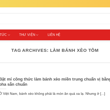
 TỨC
THƯ VIỆN
LIÊN HỆ
TAG ARCHIVES:
LÀM BÁNH XÈO TÔM
Bật mí công thức làm bánh xèo miền trung chuẩn vị bằn
pha sẵn chuẩn
Ở Việt Nam, bánh xèo không phải là món ăn quá xa lạ. Nhưng ở [...]