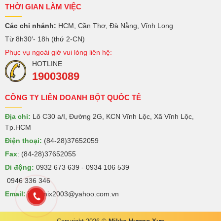
THỜI GIAN LÀM VIỆC
Các chi nhánh:
HCM, Cần Thơ, Đà Nẵng, Vĩnh Long
Từ 8h30′- 18h (thứ 2-CN)
Phục vụ ngoài giờ vui lòng liên hệ:
HOTLINE
19003089
CÔNG TY LIÊN DOANH BỘT QUỐC TẾ
Địa chỉ:
Lô C30 a/I, Đường 2G, KCN Vĩnh Lộc, Xã Vĩnh Lộc,
Tp.HCM
Điện thoại:
(84-28)37652059
Fax
: (84-28)37652055
Di động:
0932 673 639 - 0934 106 539
0946 336 346
Email:
intermix2003@yahoo.com.vn