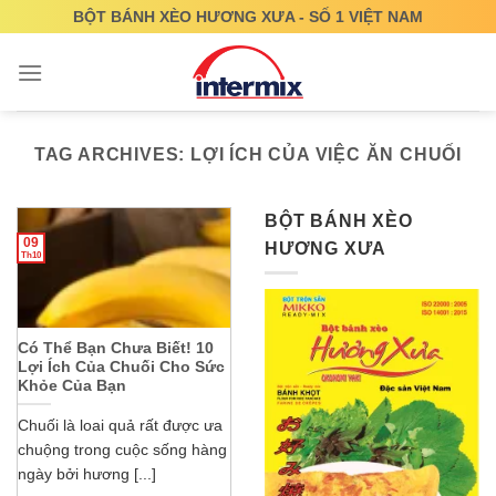
Skip
BỘT BÁNH XÈO HƯƠNG XƯA - SỐ 1 VIỆT NAM
to
content
TAG ARCHIVES:
LỢI ÍCH CỦA VIỆC ĂN CHUỐI
BỘT BÁNH XÈO
09
HƯƠNG XƯA
Th10
Có Thể Bạn Chưa Biết! 10
Lợi Ích Của Chuối Cho Sức
Khỏe Của Bạn
Chuối là loai quả rất được ưa
chuộng trong cuộc sống hàng
ngày bởi hương [...]