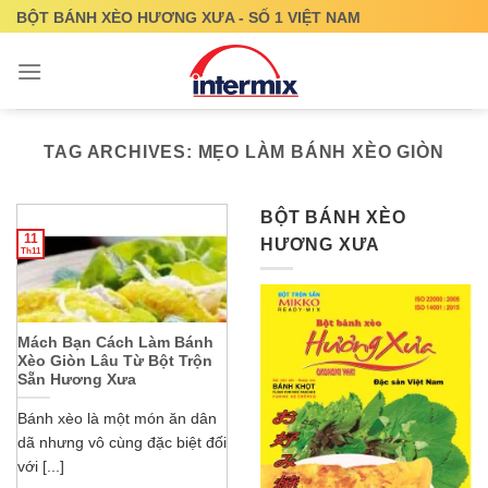
Skip
BỘT BÁNH XÈO HƯƠNG XƯA - SỐ 1 VIỆT NAM
to
content
TAG ARCHIVES:
MẸO LÀM BÁNH XÈO GIÒN
BỘT BÁNH XÈO
11
HƯƠNG XƯA
Th11
Mách Bạn Cách Làm Bánh
Xèo Giòn Lâu Từ Bột Trộn
Sẵn Hương Xưa
Bánh xèo là một món ăn dân
dã nhưng vô cùng đặc biệt đối
với [...]