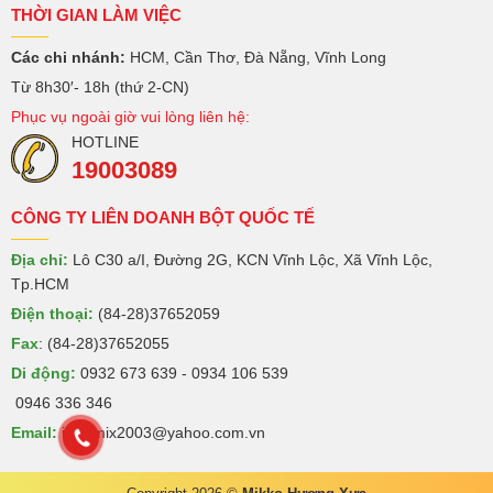
THỜI GIAN LÀM VIỆC
Các chi nhánh:
HCM, Cần Thơ, Đà Nẵng, Vĩnh Long
Từ 8h30′- 18h (thứ 2-CN)
Phục vụ ngoài giờ vui lòng liên hệ:
HOTLINE
19003089
CÔNG TY LIÊN DOANH BỘT QUỐC TẾ
Địa chỉ:
Lô C30 a/I, Đường 2G, KCN Vĩnh Lộc, Xã Vĩnh Lộc,
Tp.HCM
Điện thoại:
(84-28)37652059
Fax
: (84-28)37652055
Di động:
0932 673 639 - 0934 106 539
0946 336 346
Email:
intermix2003@yahoo.com.vn