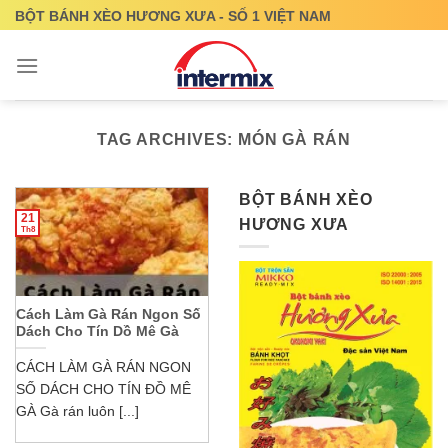
Skip
BỘT BÁNH XÈO HƯƠNG XƯA - SỐ 1 VIỆT NAM
to
content
TAG ARCHIVES:
MÓN GÀ RÁN
BỘT BÁNH XÈO
21
HƯƠNG XƯA
Th8
Cách Làm Gà Rán Ngon Số
Dách Cho Tín Dồ Mê Gà
CÁCH LÀM GÀ RÁN NGON
SỐ DÁCH CHO TÍN ĐỒ MÊ
GÀ Gà rán luôn [...]