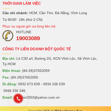
THỜI GIAN LÀM VIỆC
Các chi nhánh:
HCM, Cần Thơ, Đà Nẵng, Vĩnh Long
Từ 8h30′- 18h (thứ 2-CN)
Phục vụ ngoài giờ vui lòng liên hệ:
HOTLINE
19003089
CÔNG TY LIÊN DOANH BỘT QUỐC TẾ
Địa chỉ:
Lô C30 a/I, Đường 2G, KCN Vĩnh Lộc, Xã Vĩnh Lộc,
Tp.HCM
Điện thoại:
(84-28)37652059
Fax
: (84-28)37652055
Di động:
0932 673 639 - 0934 106 539
0946 336 346
Email:
intermix2003@yahoo.com.vn