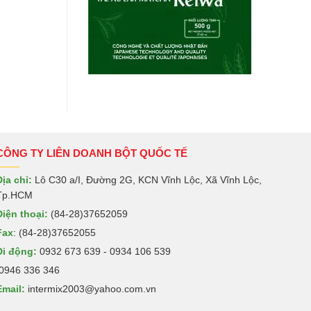
CÔNG TY LIÊN DOANH BỘT QUỐC TẾ
Địa chỉ:
Lô C30 a/I, Đường 2G, KCN Vĩnh Lộc, Xã Vĩnh Lộc,
Tp.HCM
Điện thoại:
(84-28)37652059
Fax
: (84-28)37652055
Di động:
0932 673 639 - 0934 106 539
0946 336 346
Email:
intermix2003@yahoo.com.vn