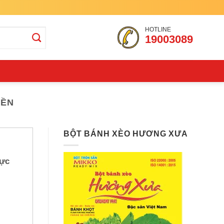
HOTLINE
19003089
IỀN
BỘT BÁNH XÈO HƯƠNG XƯA
hực