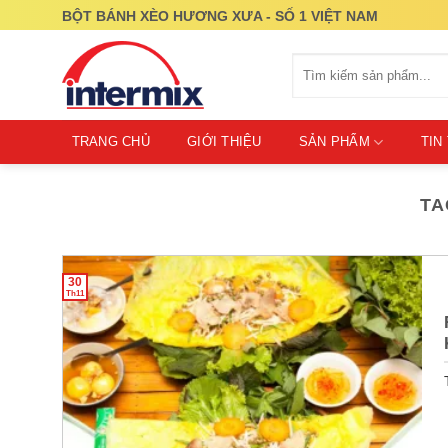
Skip
BỘT BÁNH XÈO HƯƠNG XƯA - SỐ 1 VIỆT NAM
to
content
Tìm
kiếm:
TRANG CHỦ
GIỚI THIỆU
SẢN PHẨM
TIN
TA
30
Th11