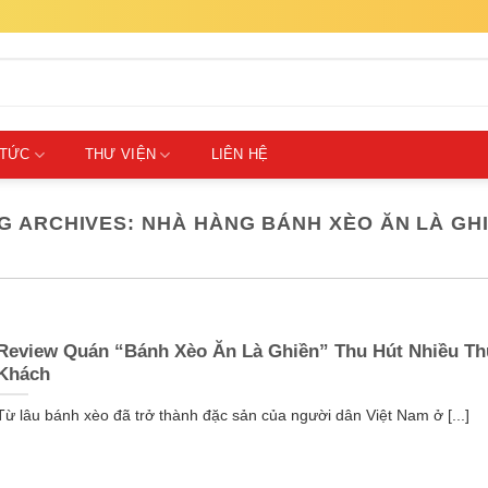
 TỨC
THƯ VIỆN
LIÊN HỆ
G ARCHIVES:
NHÀ HÀNG BÁNH XÈO ĂN LÀ GH
Review Quán “Bánh Xèo Ăn Là Ghiền” Thu Hút Nhiều T
Khách
Từ lâu bánh xèo đã trở thành đặc sản của người dân Việt Nam ở [...]