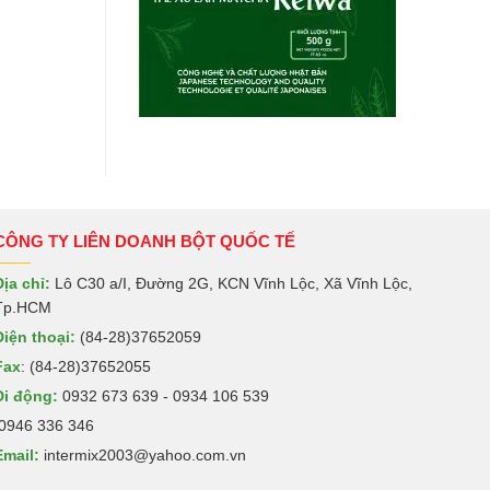
CÔNG TY LIÊN DOANH BỘT QUỐC TẾ
Địa chỉ:
Lô C30 a/I, Đường 2G, KCN Vĩnh Lộc, Xã Vĩnh Lộc,
Tp.HCM
Điện thoại:
(84-28)37652059
Fax
: (84-28)37652055
Di động:
0932 673 639 - 0934 106 539
0946 336 346
Email:
intermix2003@yahoo.com.vn