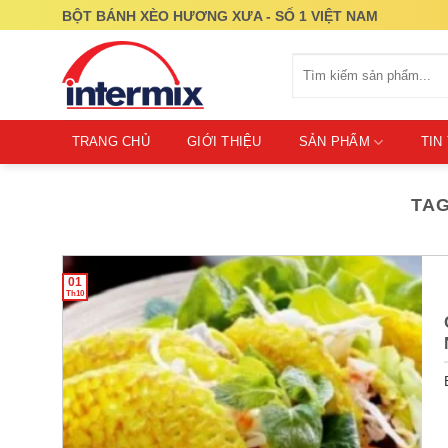
Skip
BỘT BÁNH XÈO HƯƠNG XƯA - SỐ 1 VIỆT NAM
to
content
Tìm
kiếm:
TRANG CHỦ
GIỚI THIỆU
SẢN PHẨM
TIN
TAG
01
Th10