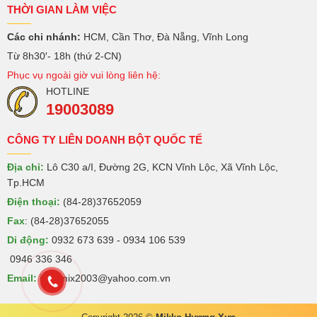
THỜI GIAN LÀM VIỆC
Các chi nhánh:
HCM, Cần Thơ, Đà Nẵng, Vĩnh Long
Từ 8h30′- 18h (thứ 2-CN)
Phục vụ ngoài giờ vui lòng liên hệ:
HOTLINE
19003089
CÔNG TY LIÊN DOANH BỘT QUỐC TẾ
Địa chỉ:
Lô C30 a/I, Đường 2G, KCN Vĩnh Lộc, Xã Vĩnh Lộc,
Tp.HCM
Điện thoại:
(84-28)37652059
Fax
: (84-28)37652055
Di động:
0932 673 639 - 0934 106 539
0946 336 346
Email:
intermix2003@yahoo.com.vn