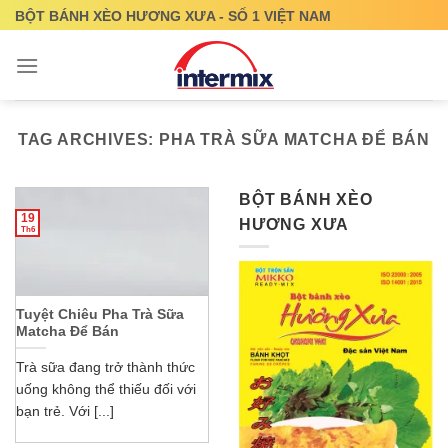
Skip
BỘT BÁNH XÈO HƯƠNG XƯA - SỐ 1 VIỆT NAM
to
content
TAG ARCHIVES:
PHA TRÀ SỮA MATCHA ĐỂ BÁN
BỘT BÁNH XÈO
19
HƯƠNG XƯA
Th6
Tuyệt Chiêu Pha Trà Sữa
Matcha Để Bán
Trà sữa đang trở thành thức
uống không thể thiếu đối với
bạn trẻ. Với [...]