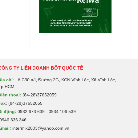
CÔNG TY LIÊN DOANH BỘT QUỐC TẾ
Địa chỉ:
Lô C30 a/I, Đường 2G, KCN Vĩnh Lộc, Xã Vĩnh Lộc,
Tp.HCM
Điện thoại:
(84-28)37652059
Fax
: (84-28)37652055
Di động:
0932 673 639 - 0934 106 539
0946 336 346
Email:
intermix2003@yahoo.com.vn