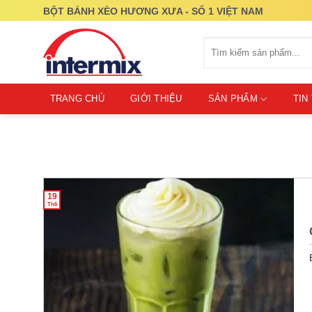
Skip
BỘT BÁNH XÈO HƯƠNG XƯA - SỐ 1 VIỆT NAM
to
content
Tìm
kiếm:
TRANG CHỦ
GIỚI THIỆU
SẢN PHẨM
TIN
19
Th6