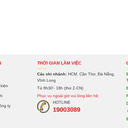
N
THỜI GIAN LÀM VIỆC
Các chi nhánh:
HCM, Cần Thơ, Đà Nẵng,
Vĩnh Long
 kiện
Từ 8h30′- 18h (thứ 2-CN)
nh
Phục vụ ngoài giờ vui lòng liên hệ:
HOTLINE
ông ty
19003089