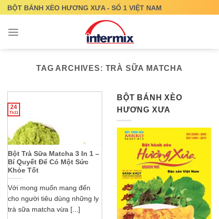
Skip
BỘT BÁNH XÈO HƯƠNG XƯA - SỐ 1 VIỆT NAM
to
content
TAG ARCHIVES:
TRÀ SỮA MATCHA
BỘT BÁNH XÈO
24
HƯƠNG XƯA
Th11
Bột Trà Sữa Matcha 3 In 1 –
Bí Quyết Để Có Một Sức
Khỏe Tốt
Với mong muốn mang đến
cho người tiêu dùng những ly
trà sữa matcha vừa [...]