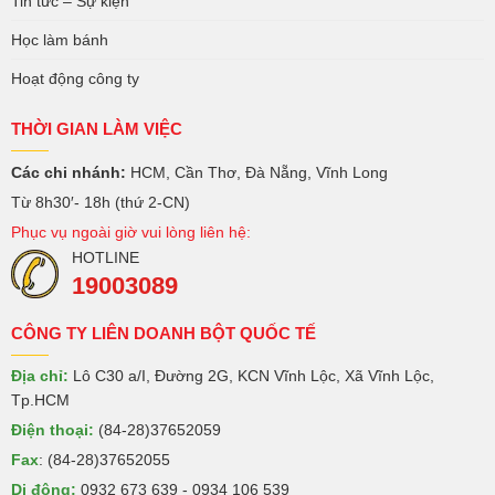
Tin tức – Sự kiện
Học làm bánh
Hoạt động công ty
THỜI GIAN LÀM VIỆC
Các chi nhánh:
HCM, Cần Thơ, Đà Nẵng, Vĩnh Long
Từ 8h30′- 18h (thứ 2-CN)
Phục vụ ngoài giờ vui lòng liên hệ:
HOTLINE
19003089
CÔNG TY LIÊN DOANH BỘT QUỐC TẾ
Địa chỉ:
Lô C30 a/I, Đường 2G, KCN Vĩnh Lộc, Xã Vĩnh Lộc,
Tp.HCM
Điện thoại:
(84-28)37652059
Fax
: (84-28)37652055
Di động:
0932 673 639 - 0934 106 539