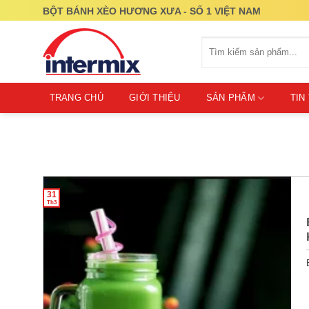
Skip
BỘT BÁNH XÈO HƯƠNG XƯA - SỐ 1 VIỆT NAM
to
content
Tìm
kiếm:
TRANG CHỦ
GIỚI THIỆU
SẢN PHẨM
TIN
31
Th3