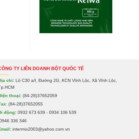
CÔNG TY LIÊN DOANH BỘT QUỐC TẾ
Địa chỉ:
Lô C30 a/I, Đường 2G, KCN Vĩnh Lộc, Xã Vĩnh Lộc,
Tp.HCM
Điện thoại:
(84-28)37652059
Fax
: (84-28)37652055
Di động:
0932 673 639 - 0934 106 539
0946 336 346
Email:
intermix2003@yahoo.com.vn