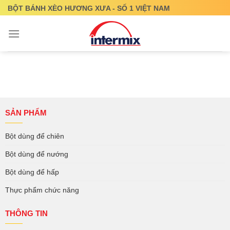
Skip
BỘT BÁNH XÈO HƯƠNG XƯA - SỐ 1 VIỆT NAM
to
content
SẢN PHẨM
Bột dùng để chiên
Bột dùng để nướng
Bột dùng để hấp
Thực phẩm chức năng
THÔNG TIN