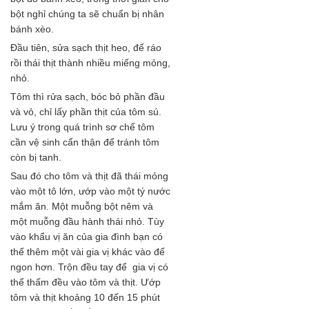
bột nghỉ chúng ta sẽ chuẩn bị nhân
bánh xèo.
Đầu tiên, sửa sạch thịt heo, để ráo
rồi thái thịt thành nhiều miếng mỏng,
nhỏ.
Tôm thì rửa sạch, bóc bỏ phần đầu
và vỏ, chỉ lấy phần thịt của tôm sú.
Lưu ý trong quá trình sơ chế tôm
cần vệ sinh cẩn thận để tránh tôm
còn bị tanh.
Sau đó cho tôm và thịt đã thái mỏng
vào một tô lớn, ướp vào một tý nước
mắm ăn. Một muỗng bột nêm và
một muỗng đầu hành thái nhỏ. Tùy
vào khẩu vị ăn của gia đình bạn có
thể thêm một vài gia vị khác vào để
ngon hơn. Trộn đều tay để gia vị có
thể thấm đều vào tôm và thịt. Ướp
tôm và thịt khoảng 10 đến 15 phút