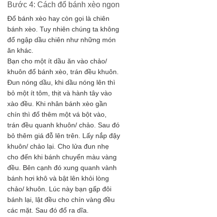
Bước 4: Cách đổ bánh xèo ngon
Đổ bánh xèo hay còn gọi là chiên
bánh xèo. Tuy nhiên chúng ta không
đổ ngập dầu chiên như những món
ăn khác.
Bạn cho một ít dầu ăn vào chảo/
khuôn đổ bánh xèo, trán đều khuôn.
Đun nóng dầu, khi dầu nóng lên thì
bỏ một ít tôm, thịt và hành tây vào
xào đều. Khi nhân bánh xèo gần
chín thì đổ thêm một vá bột vào,
trán đều quanh khuôn/ chảo. Sau đó
bỏ thêm giá đỗ lên trên. Lấy nắp đậy
khuôn/ chảo lại. Cho lửa đun nhẹ
cho đến khi bánh chuyển màu vàng
đều. Bên cạnh đó xung quanh vành
bánh hơi khô và bật lên khỏi lòng
chảo/ khuôn. Lúc này bạn gấp đôi
bánh lại, lật đều cho chín vàng đều
các mặt. Sau đó đổ ra dĩa.