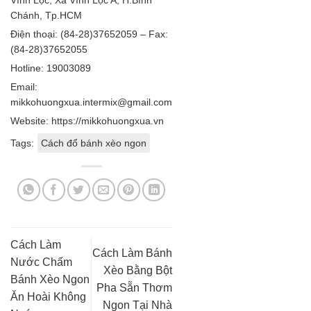
Vĩnh Lộc, Xã Vĩnh Lộc A, H.Bình
Chánh, Tp.HCM
Điện thoại: (84-28)37652059 – Fax:
(84-28)37652055
Hotline: 19003089
Email:
mikkohuongxua.intermix@gmail.com
Website: https://mikkohuongxua.vn
Tags:
Cách đổ bánh xèo ngon
Cách Làm
Cách Làm Bánh
Nước Chấm
Xèo Bằng Bột
Bánh Xèo Ngon
Pha Sẵn Thơm
Ăn Hoài Không
Ngon Tại Nhà