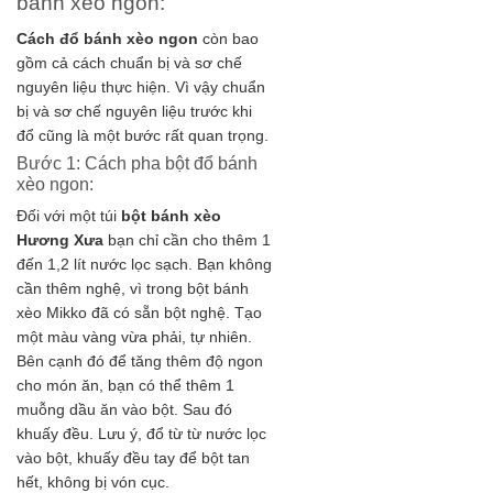
bánh xèo ngon:
Cách đổ bánh xèo ngon
còn bao
gồm cả cách chuẩn bị và sơ chế
nguyên liệu thực hiện. Vì vậy chuẩn
bị và sơ chế nguyên liệu trước khi
đổ cũng là một bước rất quan trọng.
Bước 1: Cách pha bột đổ bánh
xèo ngon:
Đối với một túi
bột bánh xèo
Hương Xưa
bạn chỉ cần cho thêm 1
đến 1,2 lít nước lọc sạch. Bạn không
cần thêm nghệ, vì trong bột bánh
xèo Mikko đã có sẵn bột nghệ. Tạo
một màu vàng vừa phải, tự nhiên.
Bên cạnh đó để tăng thêm độ ngon
cho món ăn, bạn có thể thêm 1
muỗng dầu ăn vào bột. Sau đó
khuấy đều. Lưu ý, đổ từ từ nước lọc
vào bột, khuấy đều tay để bột tan
hết, không bị vón cục.