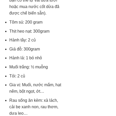
bạn có thể tự vắt dừa tươi
hoặc mua nước cốt dừa đã
được chế biến sẵn).
Tôm sú: 200 gram
Thịt heo nạt: 300gram
Hành tây: 2 củ
Giá đỗ: 300gram
Hành lá: 1 bó nhỏ
Muối trắng: ½ muỗng
Tỏi: 2 củ
Gia vị: Muối, nước mắm, hạt
nêm, bột ngọt, ớt…
Rau sống ăn kèm: xà lách,
cải bẹ xanh non, rau thơm,
dưa leo…