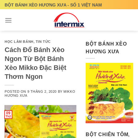
Skip
BỘT BÁNH XÈO HƯƠNG XƯA - SỐ 1 VIỆT NAM
to
content
HỌC LÀM BÁNH
,
TIN TỨC
BỘT BÁNH XÈO
Cách Đổ Bánh Xèo
HƯƠNG XƯA
Ngon Từ Bột Bánh
Xèo Mikko Đặc Biệt
Thơm Ngon
POSTED ON
9 THÁNG 2, 2020
BY
MIKKO
HƯƠNG XƯA
09
Th2
BỘT CHIÊN TÔM,