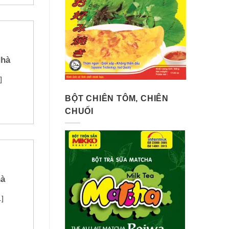
Nhà
]
BỘT CHIÊN TÔM, CHIÊN
CHUỐI
hà
.]