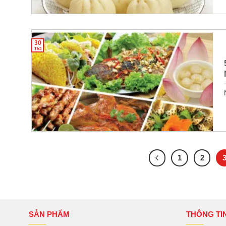
30
Th3
1
2
SẢN PHẨM
THÔNG TI