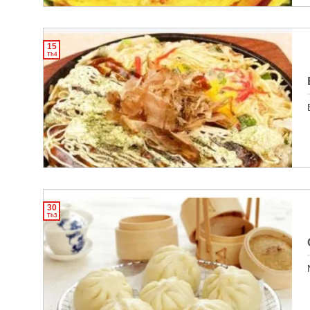
15
Th4
30
Th3