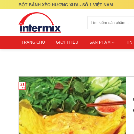
Skip
BỘT BÁNH XÈO HƯƠNG XƯA - SỐ 1 VIỆT NAM
to
content
Tìm
kiếm:
TRANG CHỦ
GIỚI THIỆU
SẢN PHẨM
TIN
21
Th4