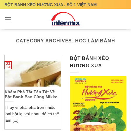
Skip
BỘT BÁNH XÈO HƯƠNG XƯA - SỐ 1 VIỆT NAM
to
content
CATEGORY ARCHIVES:
HỌC LÀM BÁNH
BỘT BÁNH XÈO
23
HƯƠNG XƯA
Th3
Khám Phá Tất Tần Tật Về
Bột Bánh Bao Cùng Mikko
Thay vì phải pha trộn nhiều
loại bột lại với nhau để có thể
làm [...]