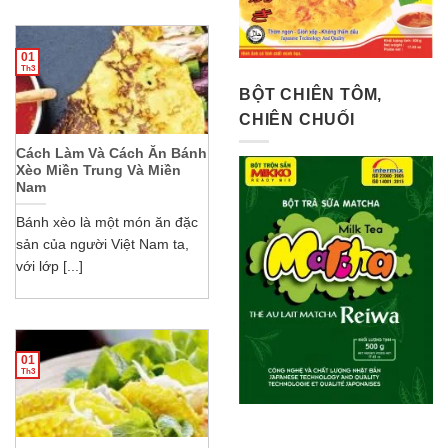
01
Th3
BỘT CHIÊN TÔM,
CHIÊN CHUỐI
Cách Làm Và Cách Ăn Bánh
Xèo Miền Trung Và Miền
Nam
Bánh xèo là một món ăn đặc
sản của người Việt Nam ta,
với lớp [...]
01
Th3