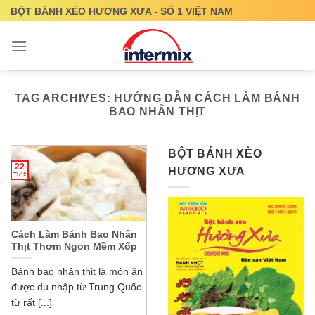
Skip
BỘT BÁNH XÈO HƯƠNG XƯA - SỐ 1 VIỆT NAM
to
content
TAG ARCHIVES:
HƯỚNG DẪN CÁCH LÀM BÁNH
BAO NHÂN THỊT
BỘT BÁNH XÈO
22
HƯƠNG XƯA
Th12
Cách Làm Bánh Bao Nhân
Thịt Thơm Ngon Mềm Xốp
Bánh bao nhân thịt là món ăn
được du nhập từ Trung Quốc
từ rất [...]