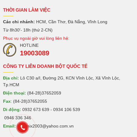
THỜI GIAN LÀM VIỆC
Các chi nhánh:
HCM, Cần Thơ, Đà Nẵng, Vĩnh Long
Từ 8h30′- 18h (thứ 2-CN)
Phục vụ ngoài giờ vui lòng liên hệ:
HOTLINE
19003089
CÔNG TY LIÊN DOANH BỘT QUỐC TẾ
Địa chỉ:
Lô C30 a/I, Đường 2G, KCN Vĩnh Lộc, Xã Vĩnh Lộc,
Tp.HCM
Điện thoại:
(84-28)37652059
Fax
: (84-28)37652055
Di động:
0932 673 639 - 0934 106 539
0946 336 346
Email:
intermix2003@yahoo.com.vn