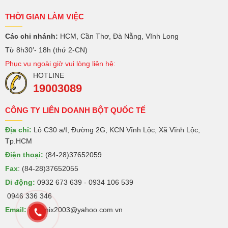
THỜI GIAN LÀM VIỆC
Các chi nhánh:
HCM, Cần Thơ, Đà Nẵng, Vĩnh Long
Từ 8h30′- 18h (thứ 2-CN)
Phục vụ ngoài giờ vui lòng liên hệ:
HOTLINE
19003089
CÔNG TY LIÊN DOANH BỘT QUỐC TẾ
Địa chỉ:
Lô C30 a/I, Đường 2G, KCN Vĩnh Lộc, Xã Vĩnh Lộc,
Tp.HCM
Điện thoại:
(84-28)37652059
Fax
: (84-28)37652055
Di động:
0932 673 639 - 0934 106 539
0946 336 346
Email:
intermix2003@yahoo.com.vn