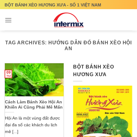
Skip
BỘT BÁNH XÈO HƯƠNG XƯA - SỐ 1 VIỆT NAM
to
content
TAG ARCHIVES:
HƯỚNG DẪN ĐỔ BÁNH XÈO HỘI
AN
BỘT BÁNH XÈO
09
HƯƠNG XƯA
Th2
Cách Làm Bánh Xèo Hội An
Khiến Ai Cũng Phải Mê Mẩn
Hội An là một vùng đất được
đại đa số các khách du lịch
mê [...]