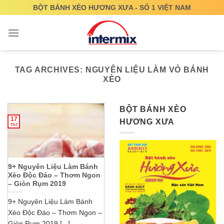
Skip
BỘT BÁNH XÈO HƯƠNG XƯA - SỐ 1 VIỆT NAM
to
content
TAG ARCHIVES:
NGUYÊN LIỆU LÀM VỎ BÁNH
XÈO
BỘT BÁNH XÈO
17
HƯƠNG XƯA
Th7
9+ Nguyên Liệu Làm Bánh
Xèo Độc Đáo – Thơm Ngon
– Giòn Rụm 2019
9+ Nguyên Liệu Làm Bánh
Xèo Độc Đáo – Thơm Ngon –
Giòn Rụm 2019 [...]