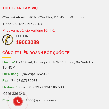
THỜI GIAN LÀM VIỆC
Các chi nhánh:
HCM, Cần Thơ, Đà Nẵng, Vĩnh Long
Từ 8h30′- 18h (thứ 2-CN)
Phục vụ ngoài giờ vui lòng liên hệ:
HOTLINE
19003089
CÔNG TY LIÊN DOANH BỘT QUỐC TẾ
Địa chỉ:
Lô C30 a/I, Đường 2G, KCN Vĩnh Lộc, Xã Vĩnh Lộc,
Tp.HCM
Điện thoại:
(84-28)37652059
Fax
: (84-28)37652055
Di động:
0932 673 639 - 0934 106 539
0946 336 346
Email:
intermix2003@yahoo.com.vn