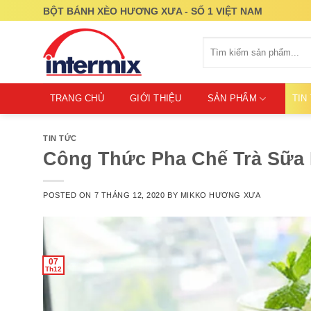
Skip
BỘT BÁNH XÈO HƯƠNG XƯA - SỐ 1 VIỆT NAM
to
content
Tìm
kiếm:
TRANG CHỦ
GIỚI THIỆU
SẢN PHẨM
TIN
TIN TỨC
Công Thức Pha Chế Trà Sữa 
POSTED ON
7 THÁNG 12, 2020
BY
MIKKO HƯƠNG XƯA
07
Th12