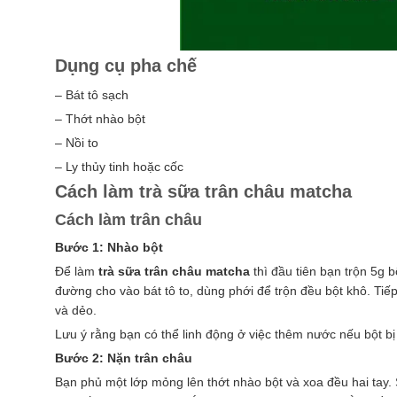
Dụng cụ pha chế
– Bát tô sạch
– Thớt nhào bột
– Nồi to
– Ly thủy tinh hoặc cốc
Cách làm trà sữa trân châu matcha
Cách làm trân châu
Bước 1: Nhào bột
Để làm
trà sữa trân châu matcha
thì đầu tiên bạn trộn 5g 
đường cho vào bát tô to, dùng phới để trộn đều bột khô. Tiế
và dẻo.
Lưu ý rằng bạn có thể linh động ở việc thêm nước nếu bột bị
Bước 2: Nặn trân châu
Bạn phủ một lớp mỏng lên thớt nhào bột và xoa đều hai tay. Sa