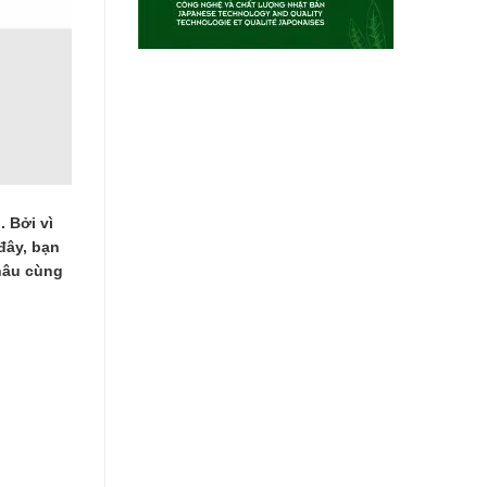
 Bởi vì
đây, bạn
châu cùng