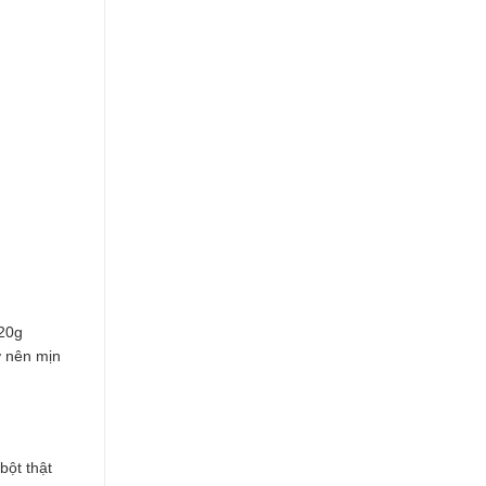
 20g
ở nên mịn
bột thật