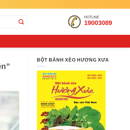
HOTLINE
19003089
BỘT BÁNH XÈO HƯƠNG XƯA
ền”