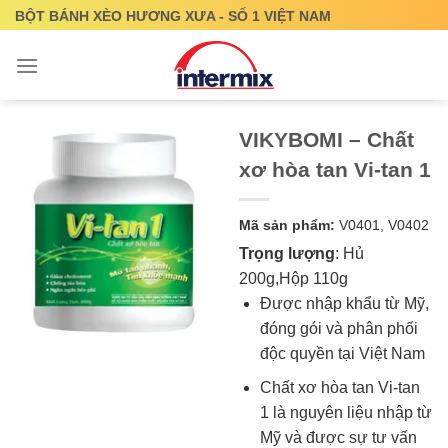
Skip
BỘT BÁNH XÈO HƯƠNG XƯA - SỐ 1 VIỆT NAM
to
content
VIKYBOMI – Chất
xơ hòa tan Vi-tan 1
Mã sản phẩm:
V0401, V0402
Trọng lượng
: Hủ
200g,Hộp 110g
Được nhập khẩu từ Mỹ,
đóng gói và phân phối
độc quyền tại Việt Nam
Chất xơ hòa tan Vi-tan
1 là nguyên liệu nhập từ
Mỹ và được sự tư vấn