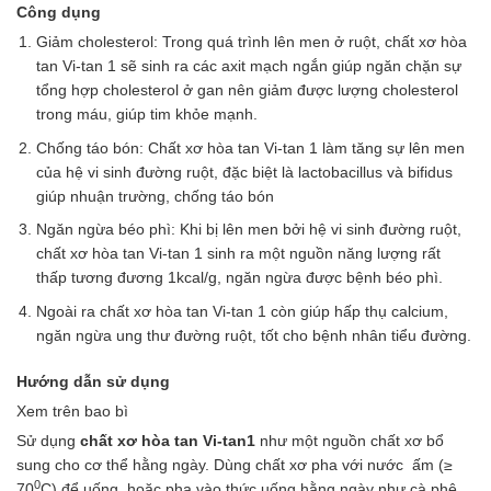
Công dụng
Giảm cholesterol: Trong quá trình lên men ở ruột, chất xơ hòa
tan Vi-tan 1 sẽ sinh ra các axit mạch ngắn giúp ngăn chặn sự
tổng hợp cholesterol ở gan nên giảm được lượng cholesterol
trong máu, giúp tim khỏe mạnh.
Chống táo bón: Chất xơ hòa tan Vi-tan 1 làm tăng sự lên men
của hệ vi sinh đường ruột, đặc biệt là lactobacillus và bifidus
giúp nhuận trường, chống táo bón
Ngăn ngừa béo phì: Khi bị lên men bởi hệ vi sinh đường ruột,
chất xơ hòa tan Vi-tan 1 sinh ra một nguồn năng lượng rất
thấp tương đương 1kcal/g, ngăn ngừa được bệnh béo phì.
Ngoài ra chất xơ hòa tan Vi-tan 1 còn giúp hấp thụ calcium,
ngăn ngừa ung thư đường ruột, tốt cho bệnh nhân tiểu đường.
Hướng dẫn sử dụng
Xem trên bao bì
Sử dụng
chất xơ hòa tan Vi-tan1
như một nguồn chất xơ bổ
sung cho cơ thể hằng ngày. Dùng chất xơ pha với nước ấm (≥
0
70
C) để uống, hoặc pha vào thức uống hằng ngày như cà phê,