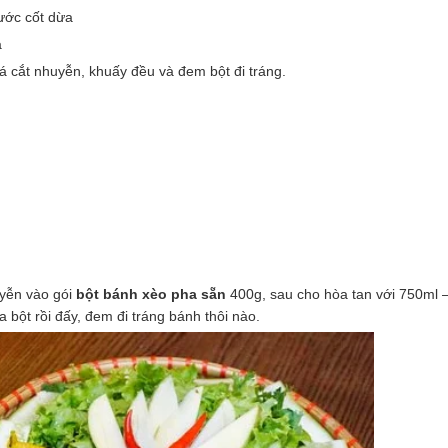
nước cốt dừa
a
lá cắt nhuyễn, khuấy đều và đem bột đi tráng.
uyễn vào gói
bột bánh xèo pha sẵn
400g, sau cho hòa tan với 750ml 
bột rồi đấy, đem đi tráng bánh thôi nào.