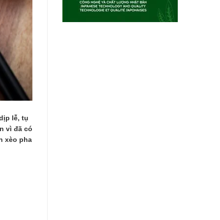
p lễ, tụ
n vì đã có
nh xèo pha