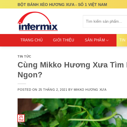
Skip
BỘT BÁNH XÈO HƯƠNG XƯA - SỐ 1 VIỆT NAM
to
content
Tìm
kiếm:
TRANG CHỦ
GIỚI THIỆU
SẢN PHẨM
TIN
TIN TỨC
Cùng Mikko Hương Xưa Tìm H
Ngon?
POSTED ON
25 THÁNG 2, 2021
BY
MIKKO HƯƠNG XƯA
25
Th2