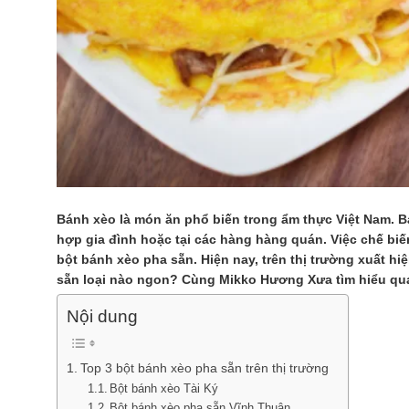
Bánh xèo là món ăn phổ biến trong ẩm thực Việt Nam. B
hợp gia đình hoặc tại các hàng hàng quán. Việc chế biế
bột bánh xèo pha sẵn. Hiện nay, trên thị trường xuất h
sẵn loại nào ngon? Cùng Mikko Hương Xưa tìm hiểu qua 
Nội dung
Top 3 bột bánh xèo pha sẵn trên thị trường
Bột bánh xèo Tài Ký
Bột bánh xèo pha sẵn Vĩnh Thuận