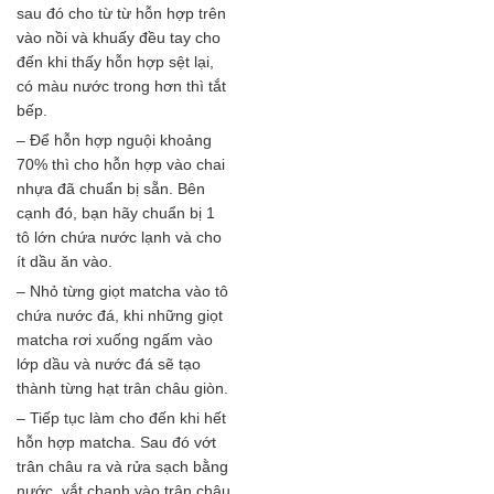
sau đó cho từ từ hỗn hợp trên
vào nồi và khuấy đều tay cho
đến khi thấy hỗn hợp sệt lại,
có màu nước trong hơn thì tắt
bếp.
– Để hỗn hợp nguội khoảng
70% thì cho hỗn hợp vào chai
nhựa đã chuẩn bị sẵn. Bên
cạnh đó, bạn hãy chuẩn bị 1
tô lớn chứa nước lạnh và cho
ít dầu ăn vào.
– Nhỏ từng giọt matcha vào tô
chứa nước đá, khi những giọt
matcha rơi xuống ngấm vào
lớp dầu và nước đá sẽ tạo
thành từng hạt trân châu giòn.
– Tiếp tục làm cho đến khi hết
hỗn hợp matcha. Sau đó vớt
trân châu ra và rửa sạch bằng
nước, vắt chanh vào trân châu