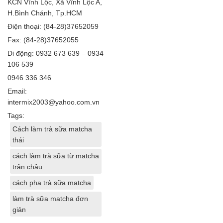
KCN Vĩnh Lộc, Xã Vĩnh Lộc A,
H.Bình Chánh, Tp.HCM
Điện thoại: (84-28)37652059
Fax: (84-28)37652055
Di động: 0932 673 639 – 0934
106 539
0946 336 346
Email:
intermix2003@yahoo.com.vn
Tags:
Cách làm trà sữa matcha
thái
cách làm trà sữa từ matcha
trân châu
cách pha trà sữa matcha
làm trà sữa matcha đơn
giản