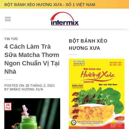
Skip
BỘT BÁNH XÈO HƯƠNG XƯA - SỐ 1 VIỆT NAM
to
content
TIN TỨC
BỘT BÁNH XÈO
4 Cách Làm Trà
HƯƠNG XƯA
Sữa Matcha Thơm
Ngon Chuẩn Vị Tại
Nhà
POSTED ON
28 THÁNG 2, 2021
BY
MIKKO HƯƠNG XƯA
28
Th2