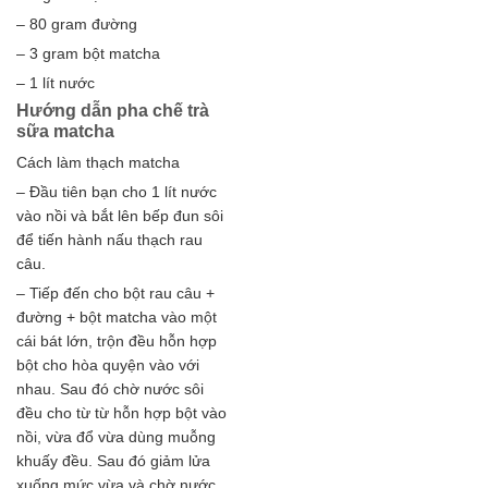
– 80 gram đường
– 3 gram bột matcha
– 1 lít nước
Hướng dẫn pha chế trà
sữa matcha
Cách làm thạch matcha
– Đầu tiên bạn cho 1 lít nước
vào nồi và bắt lên bếp đun sôi
để tiến hành nấu thạch rau
câu.
– Tiếp đến cho bột rau câu +
đường + bột matcha vào một
cái bát lớn, trộn đều hỗn hợp
bột cho hòa quyện vào với
nhau. Sau đó chờ nước sôi
đều cho từ từ hỗn hợp bột vào
nồi, vừa đổ vừa dùng muỗng
khuấy đều. Sau đó giảm lửa
xuống mức vừa và chờ nước