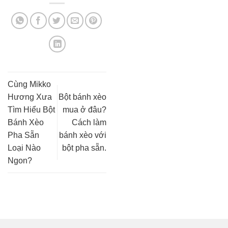
Cùng Mikko
Hương Xưa
Bột bánh xèo
Tìm Hiểu Bột
mua ở đâu?
Bánh Xèo
Cách làm
Pha Sẵn
bánh xèo với
Loại Nào
bột pha sẵn.
Ngon?