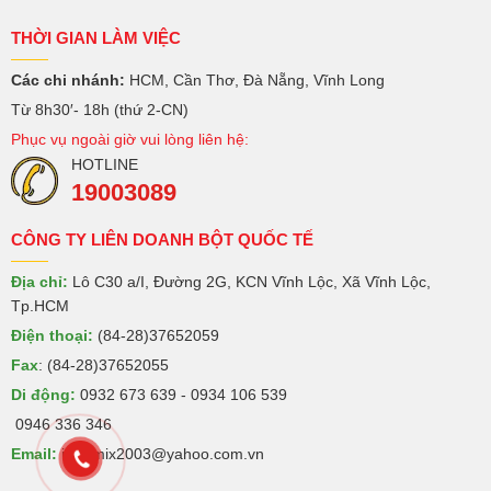
THỜI GIAN LÀM VIỆC
Các chi nhánh:
HCM, Cần Thơ, Đà Nẵng, Vĩnh Long
Từ 8h30′- 18h (thứ 2-CN)
Phục vụ ngoài giờ vui lòng liên hệ:
HOTLINE
19003089
CÔNG TY LIÊN DOANH BỘT QUỐC TẾ
Địa chỉ:
Lô C30 a/I, Đường 2G, KCN Vĩnh Lộc, Xã Vĩnh Lộc,
Tp.HCM
Điện thoại:
(84-28)37652059
Fax
: (84-28)37652055
Di động:
0932 673 639 - 0934 106 539
0946 336 346
Email:
intermix2003@yahoo.com.vn