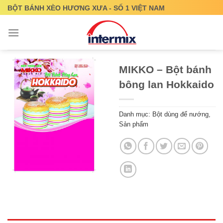
Skip
BỘT BÁNH XÈO HƯƠNG XƯA - SỐ 1 VIỆT NAM
to
content
MIKKO – Bột bánh
bông lan Hokkaido
Danh mục:
Bột dùng để nướng
,
Sản phẩm