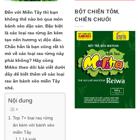
BỘT CHIÊN TÔM,
Đến với Miền Tây thì bạn
không thể nào bỏ qua món
CHIÊN CHUỐI
bánh xèo đặc sản. Đặc biệt
là các loại rau rừng ăn kèm
tạo nên hương vị độc đáo.
Chắc hẳn là bạn cũng rất tò
mò về các loại rau rừng này
phải không? Hãy cùng
Mikko theo dõi bài viết dưới
đây để biết thêm về các loại
rau ăn bánh xèo miền Tây
nhé.
Nội dung
Top 7+ loại rau rừng
ăn kèm với bánh xèo
miền Tây
Lá xoài