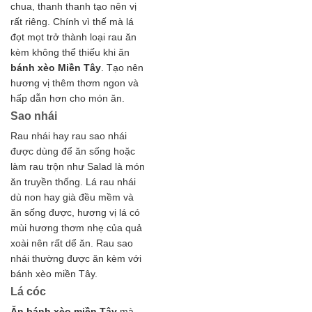
chua, thanh thanh tạo nên vị
rất riêng. Chính vì thế mà lá
đọt mọt trở thành loại rau ăn
kèm không thể thiếu khi ăn
bánh xèo Miền Tây
. Tạo nên
hương vị thêm thơm ngon và
hấp dẫn hơn cho món ăn.
Sao nhái
Rau nhái hay rau sao nhái
được dùng để ăn sống hoặc
làm rau trộn như Salad là món
ăn truyền thống. Lá rau nhái
dù non hay già đều mềm và
ăn sống được, hương vị lá có
mùi hương thơm nhẹ của quả
xoài nên rất dể ăn. Rau sao
nhái thường được ăn kèm với
bánh xèo miền Tây.
Lá cóc
Ăn bánh xèo miền Tây
mà