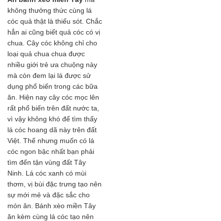
không thưởng thức cùng lá
cóc quả thật là thiếu sót. Chắc
hẳn ai cũng biết quả cóc có vị
chua. Cây cóc không chỉ cho
loại quả chua chua được
nhiều giới trẻ ưa chuộng này
mà còn đem lại lá được sử
dụng phổ biến trong các bữa
ăn. Hiện nay cây cóc mọc lên
rất phổ biến trên đất nước ta,
vì vậy không khó để tìm thấy
lá cóc hoang dã này trên đất
Việt. Thế nhưng muốn có lá
cóc ngon bậc nhất bạn phải
tìm đến tận vùng đất Tây
Ninh. Lá cóc xanh có mùi
thơm, vị bùi đặc trưng tạo nên
sự mới mẻ và đặc sắc cho
món ăn. Bánh xèo miền Tây
ăn kèm cùng lá cóc tạo nên