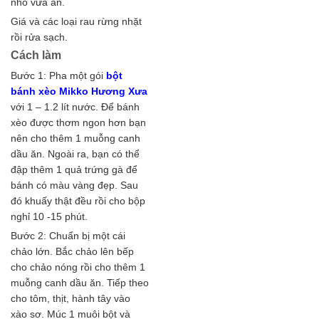
nhỏ vừa ăn.
Giá và các loại rau rừng nhặt
rồi rửa sạch.
Cách làm
Bước 1: Pha một gói
bột
bánh xèo Mikko Hương Xưa
với 1 – 1.2 lít nước. Để bánh
xèo được thơm ngon hơn bạn
nên cho thêm 1 muỗng canh
dầu ăn. Ngoài ra, bạn có thể
đập thêm 1 quả trứng gà để
bánh có màu vàng đẹp. Sau
đó khuấy thật đều rồi cho bộp
nghỉ 10 -15 phút.
Bước 2: Chuẩn bị một cái
chảo lớn. Bắc chảo lên bếp
cho chảo nóng rồi cho thêm 1
muỗng canh dầu ăn. Tiếp theo
cho tôm, thịt, hành tây vào
xào sơ. Múc 1 muôi bột và