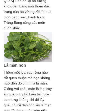
Quế vị luôn để lại ấn tượng
khó quên bằng mùi thơm đặc
trưng của nó với người ăn qua
món bánh xèo, bánh tráng
Trảng Bàng cùng các món
cuốn khác.
Lá mận non
Thêm một loại rau rừng nữa
rất quen thuộc mà bạn không
ngờ đến đó chính là lá mận.
Giống với xoài, mận là loại cây
ăn quả cực phổ biến tại nước
ta nhưng không chỉ để lấy
quả, người dân còn lấy lá mận
non để làm rau ăn kèm nữa