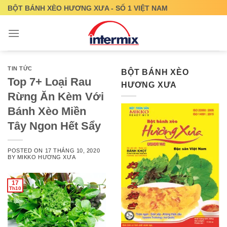
Skip
BỘT BÁNH XÈO HƯƠNG XƯA - SỐ 1 VIỆT NAM
to
content
TIN TỨC
BỘT BÁNH XÈO
Top 7+ Loại Rau
HƯƠNG XƯA
Rừng Ăn Kèm Với
Bánh Xèo Miền
Tây Ngon Hết Sẩy
POSTED ON
17 THÁNG 10, 2020
BY
MIKKO HƯƠNG XƯA
17
Th10