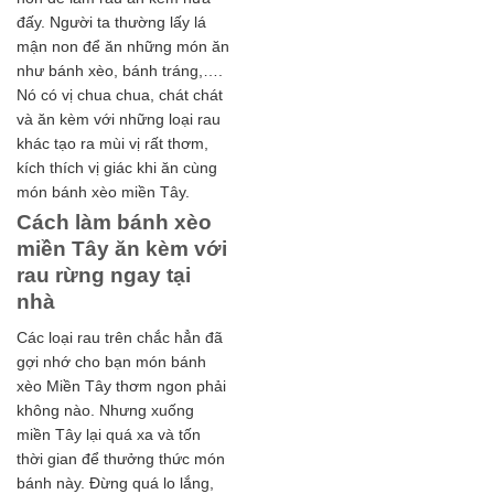
đấy. Người ta thường lấy lá
mận non để ăn những món ăn
như bánh xèo, bánh tráng,….
Nó có vị chua chua, chát chát
và ăn kèm với những loại rau
khác tạo ra mùi vị rất thơm,
kích thích vị giác khi ăn cùng
món bánh xèo miền Tây.
Cách làm bánh xèo
miền Tây ăn kèm với
rau rừng ngay tại
nhà
Các loại rau trên chắc hẳn đã
gợi nhớ cho bạn món bánh
xèo Miền Tây thơm ngon phải
không nào. Nhưng xuống
miền Tây lại quá xa và tốn
thời gian để thưởng thức món
bánh này. Đừng quá lo lắng,