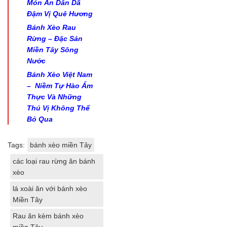
Món Ăn Dân Dã
Đậm Vị Quê Hương
Bánh Xèo Rau
Rừng – Đặc Sản
Miền Tây Sông
Nước
Bánh Xèo Việt Nam
– Niềm Tự Hào Ẩm
Thực Và Những
Thú Vị Không Thể
Bỏ Qua
Tags:
bánh xèo miền Tây
các loại rau rừng ăn bánh
xèo
lá xoài ăn với bánh xèo
Miền Tây
Rau ăn kèm bánh xèo
miền Tây