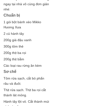
ngay tại nhà vô cùng đơn giản
nhé:
Chuẩn bị
1 gói bột bánh xèo Mikko
Hương Xưa
2 củ hành tây
200g giá đậu xanh
300g tôm thẻ
200g thịt ba rọi
200g thịt bằm
Các loại rau rừng ăn kèm
Sơ chế
Tôm rửa sạch, cắt bỏ phẩn
râu và đuôi.
Thịt rửa sạch. Thịt ba rọi cắt
thành lát mỏng.
Hành tây lột vỏ. Cắt thành múi