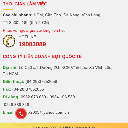
THỜI GIAN LÀM VIỆC
Các chi nhánh:
HCM, Cần Thơ, Đà Nẵng, Vĩnh Long
Từ 8h30′- 18h (thứ 2-CN)
Phục vụ ngoài giờ vui lòng liên hệ:
HOTLINE
19003089
CÔNG TY LIÊN DOANH BỘT QUỐC TẾ
Địa chỉ:
Lô C30 a/I, Đường 2G, KCN Vĩnh Lộc, Xã Vĩnh Lộc,
Tp.HCM
Điện thoại:
(84-28)37652059
Fax
: (84-28)37652055
Di động:
0932 673 639 - 0934 106 539
0946 336 346
Email:
intermix2003@yahoo.com.vn