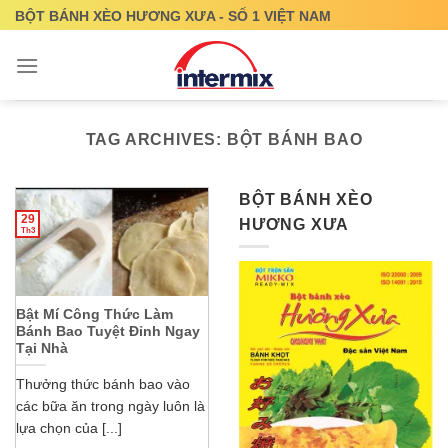
Skip
BỘT BÁNH XÈO HƯƠNG XƯA - SỐ 1 VIỆT NAM
to
content
TAG ARCHIVES:
BỘT BÁNH BAO
BỘT BÁNH XÈO
29
HƯƠNG XƯA
Th3
Bật Mí Công Thức Làm
Bánh Bao Tuyệt Đỉnh Ngay
Tại Nhà
Thưởng thức bánh bao vào
các bữa ăn trong ngày luôn là
lựa chọn của [...]