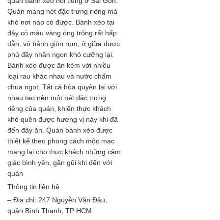
quán bánh xèo nổi tiếng ở Sài Gòn.
Quán mang nét đặc trưng riêng mà
khó nơi nào có được. Bánh xèo tại
đây có màu vàng óng trông rất hấp
dẫn, vỏ bánh giòn rụm, ở giữa được
phủ đầy nhân ngon khó cưỡng lại.
Bánh xèo được ăn kèm với nhiều
loại rau khác nhau và nước chấm
chua ngọt. Tất cả hòa quyện lại với
nhau tạo nên một nét đặc trưng
riêng của quán, khiến thực khách
khó quên được hương vị này khi đã
đến đây ăn. Quán bánh xèo được
thiết kế theo phong cách mộc mạc
mang lại cho thực khách những cảm
giác bình yên, gần gũi khi đến với
quán
Thông tin liên hệ
– Địa chỉ: 247 Nguyễn Văn Đậu,
quận Bình Thạnh, TP HCM