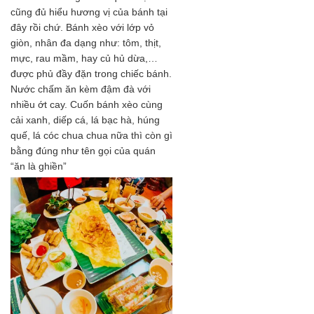
cũng đủ hiểu hương vị của bánh tại
đây rồi chứ. Bánh xèo với lớp vỏ
giòn, nhân đa dạng như: tôm, thịt,
mực, rau mầm, hay củ hủ dừa,…
được phủ đầy đặn trong chiếc bánh.
Nước chấm ăn kèm đậm đà với
nhiều ớt cay. Cuốn bánh xèo cùng
cải xanh, diếp cá, lá bạc hà, húng
quế, lá cóc chua chua nữa thì còn gì
bằng đúng như tên gọi của quán
“ăn là ghiền”