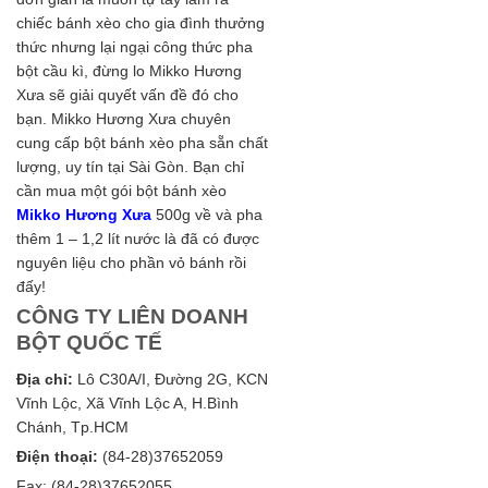
chiếc bánh xèo cho gia đình thưởng
thức nhưng lại ngại công thức pha
bột cầu kì, đừng lo Mikko Hương
Xưa sẽ giải quyết vấn đề đó cho
bạn. Mikko Hương Xưa chuyên
cung cấp bột bánh xèo pha sẵn chất
lượng, uy tín tại Sài Gòn. Bạn chỉ
cần mua một gói bột bánh xèo
Mikko Hương Xưa
500g về và pha
thêm 1 – 1,2 lít nước là đã có được
nguyên liệu cho phần vỏ bánh rồi
đấy!
CÔNG TY LIÊN DOANH
BỘT QUỐC TẾ
Địa chỉ:
Lô C30A/I, Đường 2G, KCN
Vĩnh Lộc, Xã Vĩnh Lộc A, H.Bình
Chánh, Tp.HCM
Điện thoại:
(84-28)37652059
Fax: (84-28)37652055