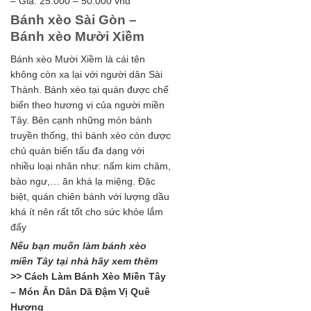
– Giá: 25.000 – 50.000 vnđ
Bánh xèo Sài Gòn –
Bánh xèo Mười Xiềm
Bánh xèo Mười Xiềm là cái tên
không còn xa lại với người dân Sài
Thành. Bánh xèo tại quán được chế
biến theo hương vị của người miền
Tây. Bên cạnh những món bánh
truyền thống, thì bánh xèo còn được
chủ quán biến tấu đa dạng với
nhiều loại nhân như: nấm kim châm,
bào ngư,… ăn khá lạ miệng. Đặc
biệt, quán chiên bánh với lượng dầu
khá ít nên rất tốt cho sức khỏe lắm
đấy
Nếu bạn muốn làm bánh xèo
miền Tây tại nhà hãy xem thêm
>>
Cách Làm Bánh Xèo Miền Tây
– Món Ăn Dân Dã Đậm Vị Quê
Hương