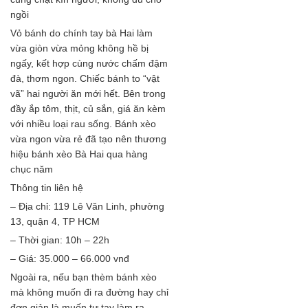
ngồi
Vỏ bánh do chính tay bà Hai làm
vừa giòn vừa mỏng không hề bị
ngấy, kết hợp cùng nước chấm đậm
đà, thơm ngon. Chiếc bánh to “vật
vã” hai người ăn mới hết. Bên trong
đầy ắp tôm, thịt, củ sắn, giá ăn kèm
với nhiều loại rau sống. Bánh xèo
vừa ngon vừa rẻ đã tạo nên thương
hiệu bánh xèo Bà Hai qua hàng
chục năm
Thông tin liên hệ
– Địa chỉ: 119 Lê Văn Linh, phường
13, quận 4, TP HCM
– Thời gian: 10h – 22h
– Giá: 35.000 – 66.000 vnđ
Ngoài ra, nếu bạn thèm bánh xèo
mà không muốn đi ra đường hay chỉ
đơn giản là muốn tự tay làm ra