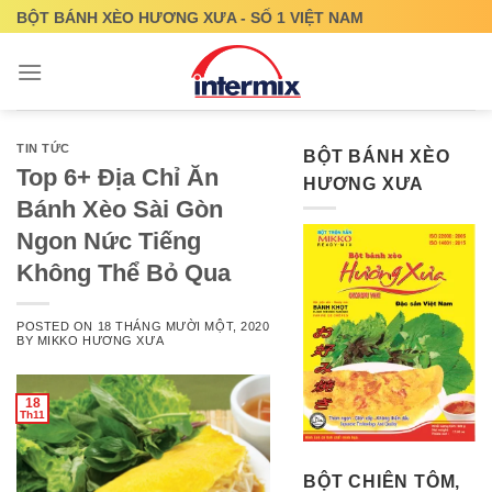
Skip
BỘT BÁNH XÈO HƯƠNG XƯA - SỐ 1 VIỆT NAM
to
content
TIN TỨC
BỘT BÁNH XÈO
Top 6+ Địa Chỉ Ăn
HƯƠNG XƯA
Bánh Xèo Sài Gòn
Ngon Nức Tiếng
Không Thể Bỏ Qua
POSTED ON
18 THÁNG MƯỜI MỘT, 2020
BY
MIKKO HƯƠNG XƯA
18
Th11
BỘT CHIÊN TÔM,