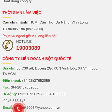
Hoạt động công ty
THỜI GIAN LÀM VIỆC
Các chi nhánh:
HCM, Cần Thơ, Đà Nẵng, Vĩnh Long
Từ 8h30′- 18h (thứ 2-CN)
Phục vụ ngoài giờ vui lòng liên hệ:
HOTLINE
19003089
CÔNG TY LIÊN DOANH BỘT QUỐC TẾ
Địa chỉ:
Lô C30 a/I, Đường 2G, KCN Vĩnh Lộc, Xã Vĩnh Lộc,
Tp.HCM
Điện thoại:
(84-28)37652059
Fax
: (84-28)37652055
Di động:
0932 673 639 - 0934 106 539
0946 336 346
Email:
intermix2003@yahoo.com.vn