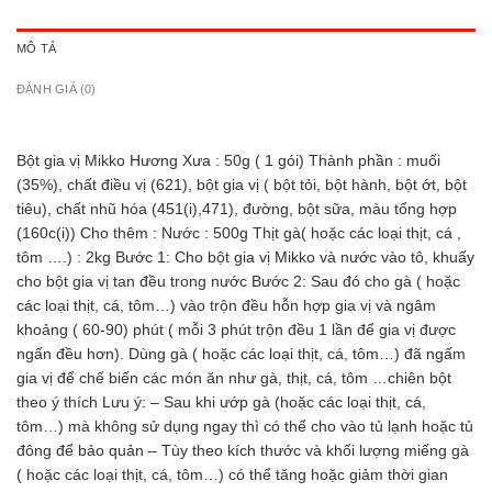
MÔ TẢ
ĐÁNH GIÁ (0)
Bột gia vị Mikko Hương Xưa : 50g ( 1 gói) Thành phần : muối
(35%), chất điều vị (621), bột gia vị ( bột tỏi, bột hành, bột ớt, bột
tiêu), chất nhũ hóa (451(i),471), đường, bột sữa, màu tổng hợp
(160c(i)) Cho thêm : Nước : 500g Thịt gà( hoặc các loại thịt, cá ,
tôm ….) : 2kg Bước 1: Cho bột gia vị Mikko và nước vào tô, khuấy
cho bột gia vị tan đều trong nước Bước 2: Sau đó cho gà ( hoặc
các loại thịt, cá, tôm…) vào trộn đều hỗn hợp gia vị và ngâm
khoảng ( 60-90) phút ( mỗi 3 phút trộn đều 1 lần để gia vị được
ngấn đều hơn). Dùng gà ( hoặc các loại thịt, cá, tôm…) đã ngấm
gia vị để chế biến các món ăn như gà, thịt, cá, tôm …chiên bột
theo ý thích Lưu ý: – Sau khi ướp gà (hoặc các loại thịt, cá,
tôm…) mà không sử dụng ngay thì có thể cho vào tủ lạnh hoặc tủ
đông để bảo quản – Tùy theo kích thước và khối lượng miếng gà
( hoặc các loại thịt, cá, tôm…) có thể tăng hoặc giảm thời gian